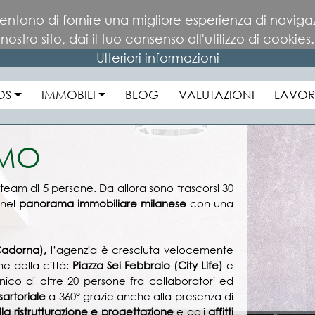
sentono di fornire una migliore esperienza di navig
nostro sito, dai il tuo consenso all'utilizzo di cookies.
Ulteriori informazioni
OS
IMMOBILI
BLOG
VALUTAZIONI
LAVOR
AMO
team di 5 persone. Da allora sono trascorsi 30
 nel
panorama immobiliare milanese
con una
Cadorna),
l’agenzia è cresciuta velocemente
e della città:
Piazza Sei Febbraio (City Life)
e
nico di oltre 20 persone fra collaboratori ed
sartoriale
a 360° grazie anche alla presenza di
la ristrutturazione e progettazione
e agli
affitti