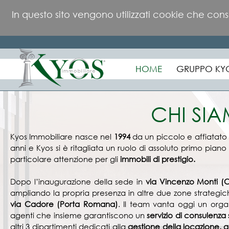
In questo sito vengono utilizzati cookie che con
HOME
GRUPPO KY
CHI SI
Kyos Immobiliare nasce nel
1994
da un piccolo e affiatato 
anni e Kyos si è ritagliata un ruolo di assoluto primo piano
particolare attenzione per gli
immobili di prestigio.
Dopo l’inaugurazione della sede in
via Vincenzo Monti (
ampliando la propria presenza in altre due zone strategich
via Cadore (Porta Romana)
. Il team vanta oggi un orga
agenti che insieme garantiscono un
servizio di consulenza 
altri 3 dipartimenti dedicati alla
gestione della locazione, al